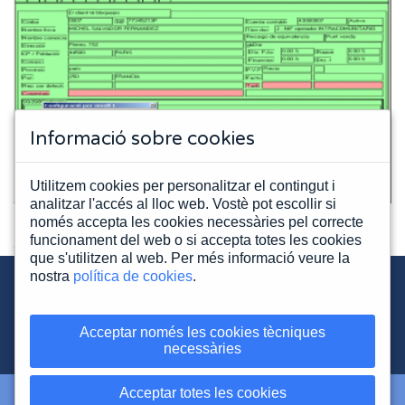
Informació sobre cookies
Utilitzem cookies per personalitzar el contingut i
analitzar l'accés al lloc web. Vostè pot escollir si
només accepta les cookies necessàries pel correcte
funcionament del web o si accepta totes les cookies
< TOTS ELS MÒDULS
que s'utilitzen al web. Per més informació veure la
nostra
política de cookies
.
Acceptar només les cookies tècniques
972 400 900
necessàries
Acceptar totes les cookies
MAPA WEB