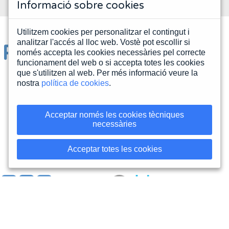
Informació sobre cookies
Utilitzem cookies per personalitzar el contingut i
analitzar l'accés al lloc web. Vostè pot escollir si
Partners tecnològics i
només accepta les cookies necessàries pel correcte
funcionament del web o si accepta totes les cookies
distribuïdors
que s'utilitzen al web. Per més informació veure la
nostra
política de cookies
.
Acceptar només les cookies tècniques
necessàries
Acceptar totes les cookies