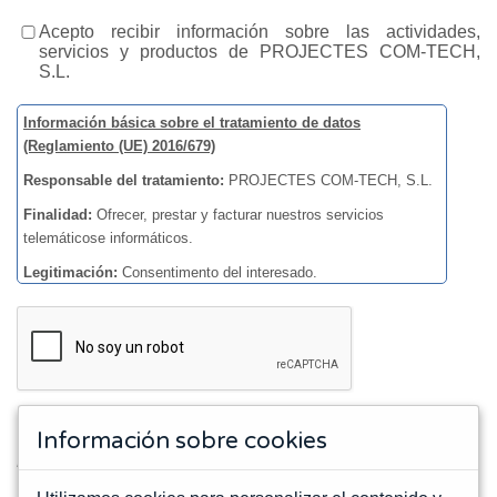
Acepto recibir información sobre las actividades,
servicios y productos de PROJECTES COM-TECH,
S.L.
Información básica sobre el tratamiento de datos
(Reglamiento (UE) 2016/679)
Responsable del tratamiento:
PROJECTES COM-TECH, S.L.
Finalidad:
Ofrecer, prestar y facturar nuestros servicios
telemáticose informáticos.
Legitimación:
Consentimento del interesado.
Destinatarios:
Los datos no se cederán a terceros, a menos
que lo exija una ley o sea necesario para cumplir con la finalidad
del tratamiento.
Derechos:
Acceder, rectificar y suprimir datos, así como el
resto que se explican en la política de privacidad.
Información sobre cookies
Más información en nuestra
política de privacidad
Los campos marcados con * son obligatorios.