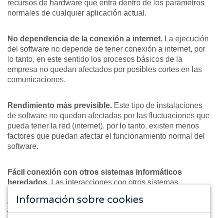
recursos de hardware que entra dentro de los parámetros
normales de cualquier aplicación actual.
No dependencia de la conexión a internet.
La ejecución
del software no depende de tener conexión a internet, por
lo tanto, en este sentido los procesos básicos de la
empresa no quedan afectados por posibles cortes en las
comunicaciones.
Rendimiento más previsible.
Este tipo de instalaciones
de software no quedan afectadas por las fluctuaciones que
pueda tener la red (internet), por lo tanto, existen menos
factores que puedan afectar el funcionamiento normal del
software.
Fácil conexión con otros sistemas informáticos
heredados.
Las interacciones con otros sistemas
informáticos de la red local no suelen tener
Información sobre cookies
complicaciones, ya que así es como siempre han
funcionado. En el caso de realizar una implantación en la